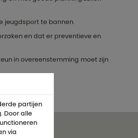
 de jeugdsport te bannen.
orzaken en dat er preventieve en
steun in overeenstemming moet zijn
erde partijen
. Door alle
functioneren
an via
Matchen