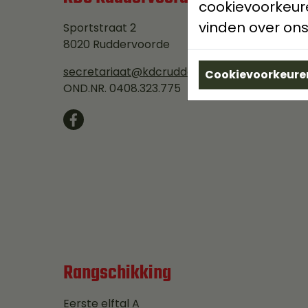
cookievoorkeure
vinden over ons
Sportstraat 2
8020 Ruddervoorde
secretariaat@kdcruddervoorde.be
Cookievoorkeuren
OND.NR. 0408.323.775
Rangschikking
Eerste elftal A