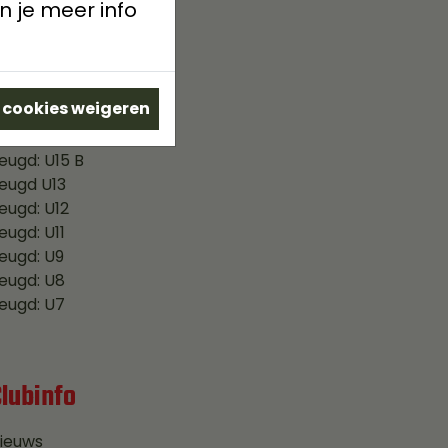
n je meer info
erste elftal A
erste elftal B
eserven
e cookies weigeren
eugd: U17
eugd: U15 A
eugd: U15 B
eugd U13
eugd: U12
eugd: U11
eugd: U9
eugd: U8
eugd: U7
Clubinfo
ieuws