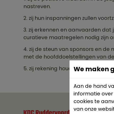
nastreven.
2. zij hun inspanningen zullen voor
3. zij erkennen en aanvaarden dat
curatieve maatregelen nodig zijn 
4. zij de steun van sponsors en d
met de hoofddoelstellingen van de
We maken ge
5. zij rekening houden met de recht
Aan de hand va
informatie over
cookies te aan
van onze websit
KDC Ruddervoorde