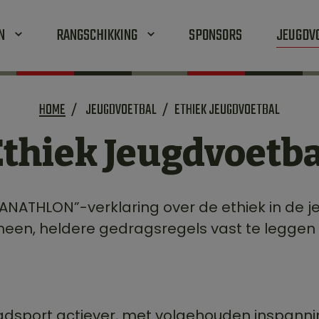
EN
RANGSCHIKKING
SPONSORS
JEUGDV
HOME
JEUGDVOETBAL
ETHIEK JEUGDVOETBAL
Ethiek Jeugdvoetba
PANATHLON”-verklaring over de ethiek in de j
een, heldere gedragsregels vast te leggen b
jeugdsport actiever, met volgehouden inspann