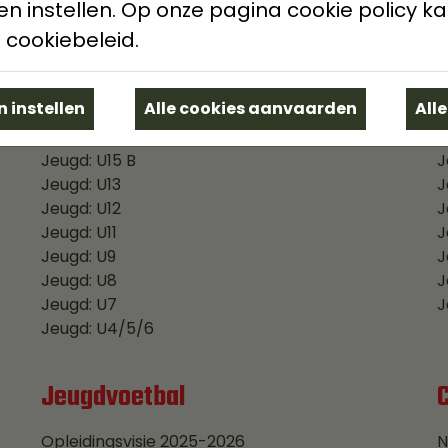
n instellen. Op onze pagina cookie policy ka
 cookiebeleid.
Eerste elftal A
E
Eerste elftal B
E
Reserven
R
 instellen
All
Jeugd: U17
J
Jeugd: U15 A
J
Jeugd: U15 B
J
Jeugd: U13
J
Jeugd: U12
J
Jeugd: U11
J
Jeugd: U9
J
Jeugd: U8
J
Jeugd: U7
J
Jeugd: U4/5/6
Jeugdvoetbal
Opleidingsvisie 2025-2026
N