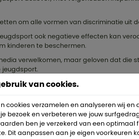
tzetten om alle vormen van discriminatie uit
 jeugdsport ook negatieve effecten kan vero
om kinderen te beschermen.
e media verwelkomen, maar geloven dat die 
 jeugdsport.
bruik van cookies.
en van het kind in de sport.
n cookies verzamelen en analyseren wij en d
 je bezoek en verbeteren we jouw surfgedrag
vaarden ben je verzekerd van een optimaal 
e. Dit aanpassen aan je eigen voorkeuren k
Teams