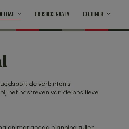
OETBAL
PROSOCCERDATA
CLUBINFO
l
eugdsport de verbintenis
ij het nastreven van de positieve
ing en met goede planning zullen