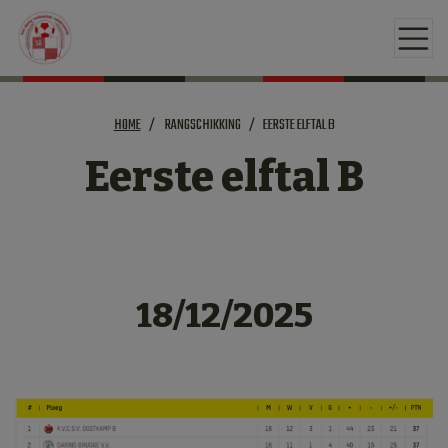
HOME
RANGSCHIKKING
EERSTE ELFTAL B
Eerste elftal B
18/12/2025