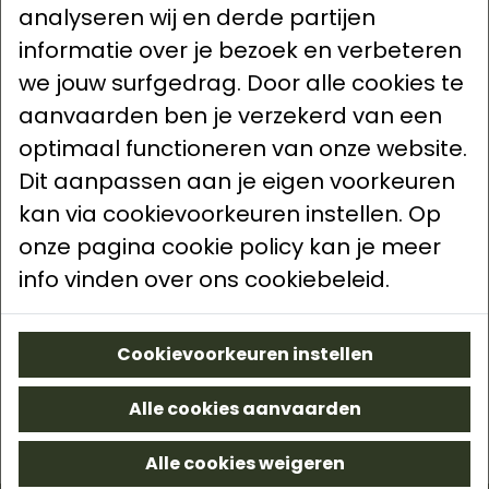
analyseren wij en derde partijen
Clubinfo
informatie over je bezoek en verbeteren
Nieuws
we jouw surfgedrag. Door alle cookies te
Bestuur
aanvaarden ben je verzekerd van een
Contact
optimaal functioneren van onze website.
Historiek
Dit aanpassen aan je eigen voorkeuren
Intern Reglement
Ethiek Jeugdvoetbal
kan via cookievoorkeuren instellen. Op
Aangifte ongevallen
onze pagina cookie policy kan je meer
info vinden over ons cookiebeleid.
Wettelijk
Cookievoorkeuren instellen
Privacy voorwaarden
Cookie policy
Cookie-instellingen
website created by digicreate.be
Alle cookies weigeren