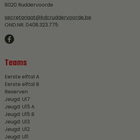
8020 Ruddervoorde
secretariaat@kdcruddervoorde.be
OND.NR. 0408.323.775
Teams
Eerste elftal A
Eerste elftal B
Reserven
Jeugd: U17
Jeugd: U15 A
Jeugd: U15 B
Jeugd: U13
Jeugd: U12
Jeugd: U11