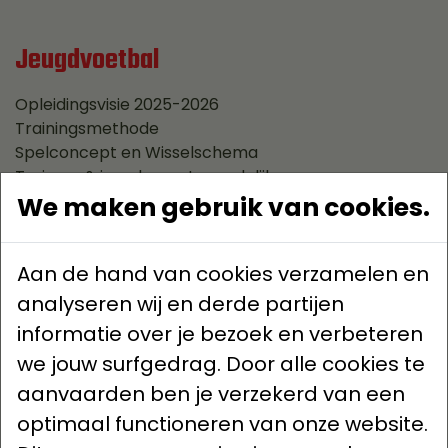
Jeugdvoetbal
Opleidingsvisie 2025-2026
Trainingsmethode
Spelconcept en Wisselschema
Trainers & jeugdverantwoordelijken
Trainingsschema jeugd
We maken gebruik van cookies.
Keepertraining
Ethiek Jeugdvoetbal
Aan de hand van cookies verzamelen en
analyseren wij en derde partijen
Clubinfo
informatie over je bezoek en verbeteren
Nieuws
we jouw surfgedrag. Door alle cookies te
Bestuur
aanvaarden ben je verzekerd van een
Contact
optimaal functioneren van onze website.
Historiek