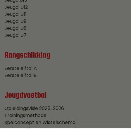
Jeugd U13
Jeugd: U12
Jeugd: U11
Jeugd: U9
Jeugd: U8
Jeugd: U7
Rangschikking
Eerste elftal A
Eerste elftal B
Jeugdvoetbal
Opleidingsvisie 2025-2026
Trainingsmethode
Spelconcept en Wisselschema
Trainers & jeugdverantwoordelijken