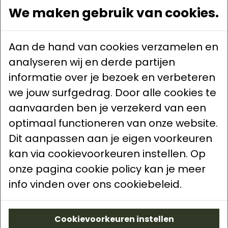
Trainingsschema jeugd
We maken gebruik van cookies.
Keepertraining
Ethiek Jeugdvoetbal
Aan de hand van cookies verzamelen en
analyseren wij en derde partijen
Clubinfo
informatie over je bezoek en verbeteren
Nieuws
we jouw surfgedrag. Door alle cookies te
Bestuur
aanvaarden ben je verzekerd van een
Contact
optimaal functioneren van onze website.
Historiek
Dit aanpassen aan je eigen voorkeuren
Intern Reglement
Ethiek Jeugdvoetbal
kan via cookievoorkeuren instellen. Op
Aangifte ongevallen
onze pagina cookie policy kan je meer
info vinden over ons cookiebeleid.
Wettelijk
Cookievoorkeuren instellen
Privacy voorwaarden