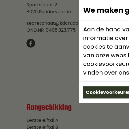
Sportstraat 2
We maken ge
8020 Ruddervoorde
secretariaat@kdcruddervoorde.be
Aan de hand va
OND.NR. 0408.323.775
informatie over
cookies te aan
van onze websit
cookievoorkeure
vinden over ons
Cookievoorkeuren
Rangschikking
Eerste elftal A
Eerste elftal B