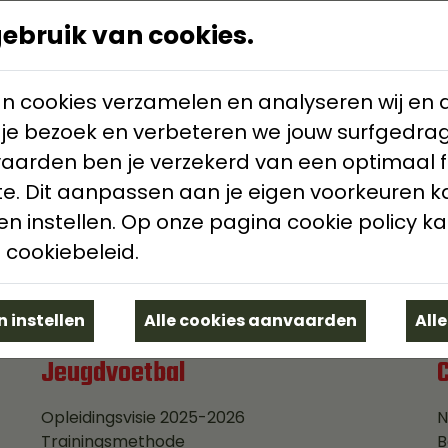
Eerste elftal A
E
bruik van cookies.
Eerste elftal B
E
Reserven
R
Jeugd: U17
J
n cookies verzamelen en analyseren wij en d
Jeugd: U15 A
J
 je bezoek en verbeteren we jouw surfgedrag
Jeugd: U15 B
J
vaarden ben je verzekerd van een optimaal 
Jeugd: U13
J
Jeugd: U12
J
e. Dit aanpassen aan je eigen voorkeuren k
Jeugd: U11
J
n instellen. Op onze pagina cookie policy ka
Jeugd: U9
J
 cookiebeleid.
Jeugd: U8
J
Jeugd: U7
J
Jeugd: U4/5/6
 instellen
All
Jeugdvoetbal
Opleidingsvisie 2025-2026
N
Trainingsmethode
B