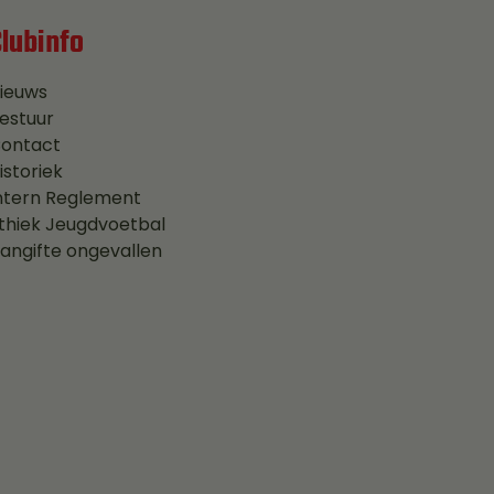
Clubinfo
ieuws
estuur
ontact
istoriek
ntern Reglement
thiek Jeugdvoetbal
angifte ongevallen