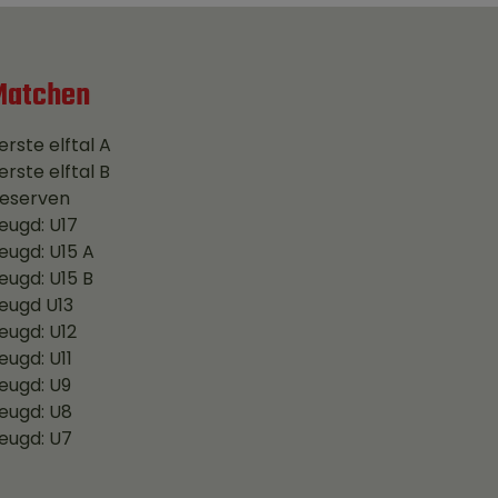
Matchen
erste elftal A
erste elftal B
eserven
eugd: U17
eugd: U15 A
eugd: U15 B
eugd U13
eugd: U12
eugd: U11
eugd: U9
eugd: U8
eugd: U7