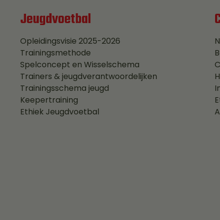
Jeugdvoetbal
Opleidingsvisie 2025-2026
N
Trainingsmethode
B
Spelconcept en Wisselschema
C
Trainers & jeugdverantwoordelijken
H
Trainingsschema jeugd
I
Keepertraining
E
Ethiek Jeugdvoetbal
A