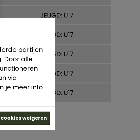
JEUGD: U17
JEUGD: U17
erde partijen
JEUGD: U17
. Door alle
functioneren
JEUGD: U17
an via
n je meer info
JEUGD: U17
e cookies weigeren