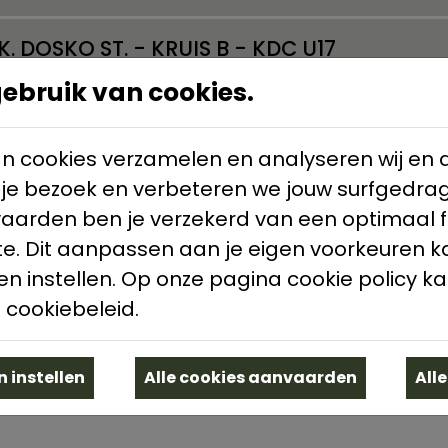
K. DOSKO ST. - KRUIS B - KDC U17
bruik van cookies.
KDC U17 - DARING BRUGGE V.V.
n cookies verzamelen en analyseren wij en d
 BEAUFORT MIDDELKERKE - KDC U17
 je bezoek en verbeteren we jouw surfgedrag
vaarden ben je verzekerd van een optimaal 
KDC U17 - K.F.C HEIST
e. Dit aanpassen aan je eigen voorkeuren k
n instellen. Op onze pagina cookie policy ka
K.W.S OUDENBURG - KDC U17
 cookiebeleid.
 instellen
All