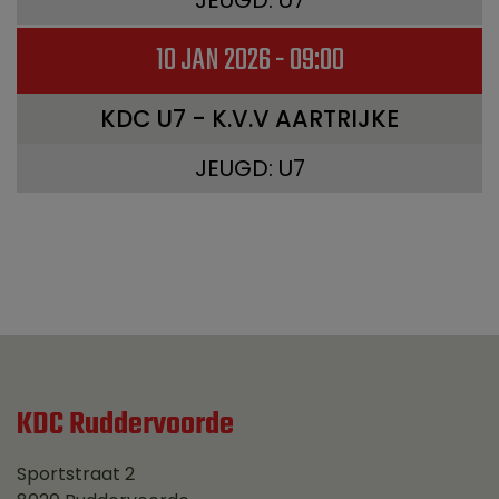
JEUGD: U7
10 JAN 2026 - 09:00
KDC U7 - K.V.V AARTRIJKE
JEUGD: U7
KDC Ruddervoorde
Sportstraat 2