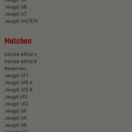
Jeugd: U8
Jeugd: U7
Jeugd: U4/5/6
Matchen
Eerste elftal A
Eerste elftal B
Reserven
Jeugd: U17
Jeugd: U15 A
Jeugd: U15 B
Jeugd U13
Jeugd: U12
Jeugd: U11
Jeugd: U9
Jeugd: U8