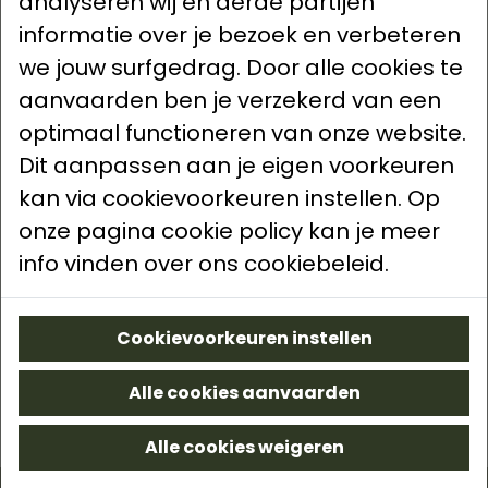
analyseren wij en derde partijen
Clubinfo
informatie over je bezoek en verbeteren
Nieuws
we jouw surfgedrag. Door alle cookies te
Bestuur
aanvaarden ben je verzekerd van een
Contact
optimaal functioneren van onze website.
Historiek
Dit aanpassen aan je eigen voorkeuren
Intern Reglement
Ethiek Jeugdvoetbal
kan via cookievoorkeuren instellen. Op
Aangifte ongevallen
onze pagina cookie policy kan je meer
info vinden over ons cookiebeleid.
Wettelijk
Cookievoorkeuren instellen
Privacy voorwaarden
Cookie policy
Cookie-instellingen
website created by digicreate.be
Alle cookies weigeren