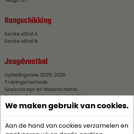
Jeugd: U7
Rangschikking
Eerste elftal A
Eerste elftal B
Jeugdvoetbal
Opleidingsvisie 2025-2026
Trainingsmethode
Spelconcept en Wisselschema
Trainers & jeugdverantwoordelijken
Trainingsschema jeugd
We maken gebruik van cookies.
Keepertraining
Ethiek Jeugdvoetbal
Aan de hand van cookies verzamelen en